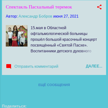
Спектакль Пасхальный теремок
Автор:
Александр Бобров
июня 27, 2021
15.мая в Областной
офтальмологической больницы
прошёл большой красочный концерт
посвящённый «Святой Пасхе».
Воспитанники детского духовного
центра «Светлица» выступили в
праздничном Пасхальном концерте
ДАЛЕЕ...
Отправить комментарий
совместно с ребятами из Воскресной
школы. Они показали новый спектакль
« Пасхальный теремок», который
ЕЩЁ СООБЩЕНИЯ
благодарная публика встретила
бурными аплодисментами.
Поделиться: